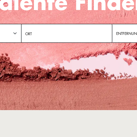
alente Find
ENTFERNU