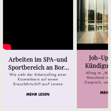
Job-Upd
Arbeiten im SPA-und
Kündigun
Sportbereich an Bord
Schritte
Alltag im „Mu
der Mein Schiff Flotte
Wie sieht der Arbeitsalltag einer
Manchmal reic
Kosmetikerin auf einem
mehr
Gespräch, um a
Kreuzfahrtschiff aus? Lorena
wieder mehr Glo
arbeitet im SPA & Meer auf der
MEHR
Mein Schiff Flotte mit sea chefs und
MEHR LESEN
befindet sich bereits in ihrem
zweiten Vertrag an Bord. Im
Interview gibt sie Einblicke in ihre