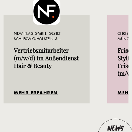
NEW FLAG GMBH, GEBIET
CHRISTI
SCHLESWIG-HOLSTEIN &
MÜNCH
MECKLENBURG-VORPOMMERN
Vertriebsmitarbeiter
Frise
(m/w/d) im Außendienst
Stylis
Hair & Beauty
Frise
(m/w
MEHR ERFAHREN
MEHR
NEWS