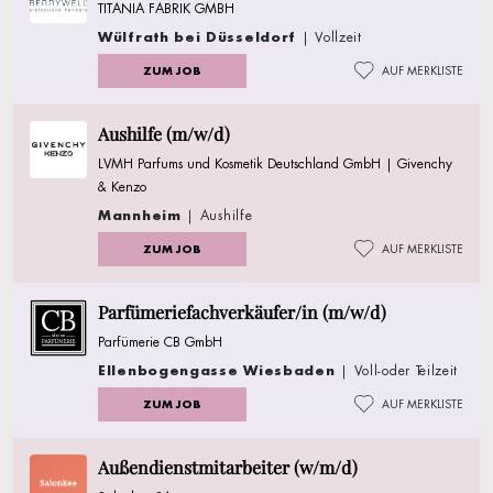
TITANIA FABRIK GMBH
Wülfrath bei Düsseldorf
| Vollzeit
ZUM JOB
AUF MERKLISTE
Aushilfe (m/w/d)
LVMH Parfums und Kosmetik Deutschland GmbH | Givenchy
& Kenzo
Mannheim
| Aushilfe
ZUM JOB
AUF MERKLISTE
Parfümeriefachverkäufer/in (m/w/d)
Parfümerie CB GmbH
Ellenbogengasse Wiesbaden
| Voll-oder Teilzeit
ZUM JOB
AUF MERKLISTE
Außendienstmitarbeiter (w/m/d)