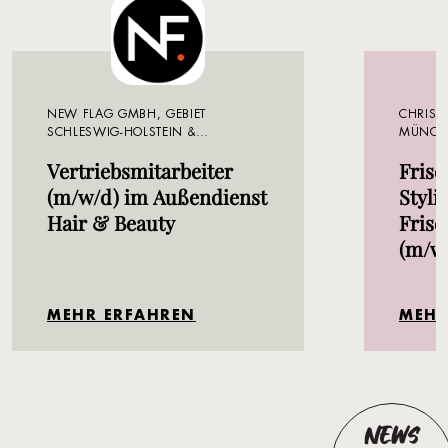
NEW FLAG GMBH, GEBIET
CHRISTI
SCHLESWIG-HOLSTEIN &
MÜNCH
MECKLENBURG-VORPOMMERN
Vertriebsmitarbeiter
Frise
(m/w/d) im Außendienst
Stylis
Hair & Beauty
Frise
(m/w
MEHR ERFAHREN
MEHR
NEWS