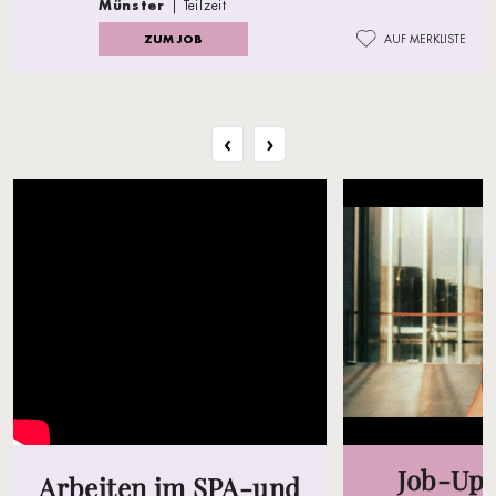
Münster
| Teilzeit
ZUM JOB
AUF MERKLISTE
‹
›
Job-Upd
Arbeiten im SPA-und