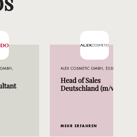
bs
 GMBH,
ALEX COSMETIC GMBH, ESSEN
Head of Sales
ltant
Deutschland (m/w/d)
MEHR ERFAHREN