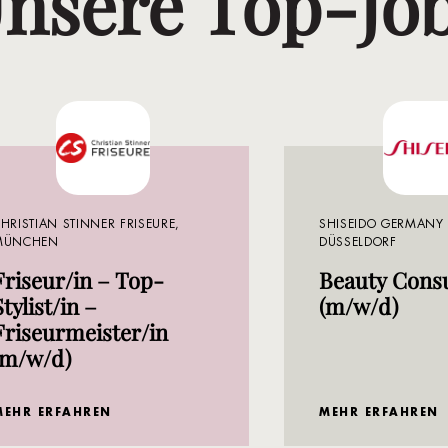
nsere Top-Jo
HRISTIAN STINNER FRISEURE,
SHISEIDO GERMANY
MÜNCHEN
DÜSSELDORF
Friseur/in – Top-
Beauty Consu
Stylist/in –
(m/w/d)
Friseurmeister/in
(m/w/d)
MEHR ERFAHREN
MEHR ERFAHREN