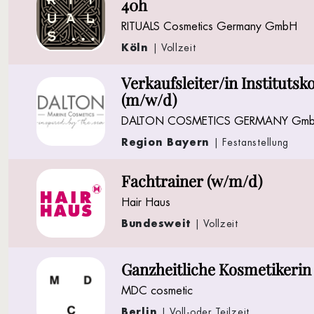
40h
RITUALS Cosmetics Germany GmbH
Köln
| Vollzeit
Verkaufsleiter/in Instituts
(m/w/d)
DALTON COSMETICS GERMANY Gm
Region Bayern
| Festanstellung
Fachtrainer (w/m/d)
Hair Haus
Bundesweit
| Vollzeit
Ganzheitliche Kosmetikerin
MDC cosmetic
Berlin
| Voll-oder Teilzeit