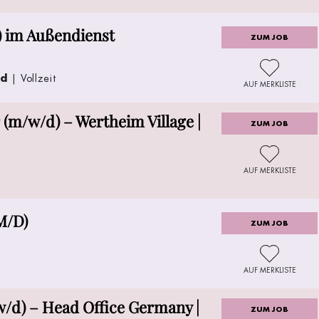
) im Außendienst
ZUM JOB
nd
| Vollzeit
AUF MERKLISTE
r (m/w/d) – Wertheim Village |
ZUM JOB
AUF MERKLISTE
M/D)
ZUM JOB
AUF MERKLISTE
/d) – Head Office Germany |
ZUM JOB