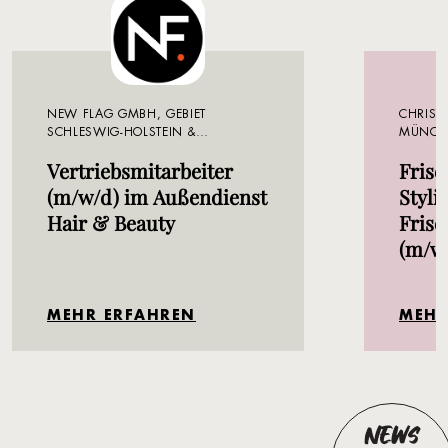
NEW FLAG GMBH, GEBIET
CHRISTI
SCHLESWIG-HOLSTEIN &
MÜNCH
MECKLENBURG-VORPOMMERN
Vertriebsmitarbeiter
Frise
(m/w/d) im Außendienst
Stylis
Hair & Beauty
Frise
(m/w
MEHR ERFAHREN
MEHR
NEWS