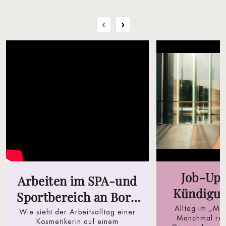
‹
›
Job-Upd
Arbeiten im SPA-und
Kündigun
Sportbereich an Bord
Schritte
Alltag im „Mu
der Mein Schiff Flotte
Wie sieht der Arbeitsalltag einer
Manchmal reic
Kosmetikerin auf einem
mehr