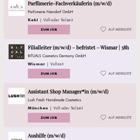
Parfümerie-Fachverkäuferin (m/w/d)
Parfümerie Niendorf GmbH
Kehl
| Voll-oder Teilzeit
ZUM JOB
AUF MERKLISTE
Filialleiter (m/w/d) – befristet – Wismar | 38h
RITUALS Cosmetics Germany GmbH
Wismar
| Vollzeit
ZUM JOB
AUF MERKLISTE
Assistant Shop Manager*in (m/w/d)
Lush Fresh Handmade Cosmetics
München
| Voll-oder Teilzeit
ZUM JOB
AUF MERKLISTE
Aushilfe (m/w/d)