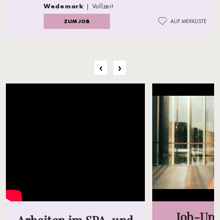
Wedemark
| Vollzeit
ZUM JOB
AUF MERKLISTE
‹
›
Job-Upd
Arbeiten im SPA-und