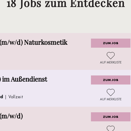
18 Jobs zum Entdecken
(m/w/d) Naturkosmetik
ZUM JOB
AUF MERKLISTE
) im Außendienst
ZUM JOB
nd
| Vollzeit
AUF MERKLISTE
(m/w/d)
ZUM JOB