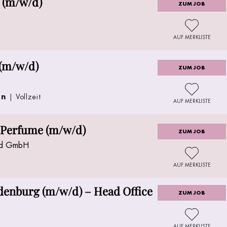
d (m/w/d)
ZUM JOB
AUF MERKLISTE
 (m/w/d)
ZUM JOB
en
| Vollzeit
AUF MERKLISTE
 Perfume (m/w/d)
ZUM JOB
and GmbH
AUF MERKLISTE
denburg (m/w/d) – Head Office
ZUM JOB
AUF MERKLISTE