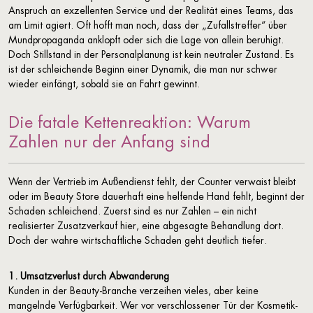
Anspruch an exzellenten Service und der Realität eines Teams, das
am Limit agiert. Oft hofft man noch, dass der „Zufallstreffer“ über
Mundpropaganda anklopft oder sich die Lage von allein beruhigt.
Doch Stillstand in der Personalplanung ist kein neutraler Zustand. Es
ist der schleichende Beginn einer Dynamik, die man nur schwer
wieder einfängt, sobald sie an Fahrt gewinnt.
Die fatale Kettenreaktion:
Warum
Zahlen nur der Anfang sind
Wenn der Vertrieb im Außendienst fehlt, der Counter verwaist bleibt
oder im Beauty Store dauerhaft eine helfende Hand fehlt, beginnt der
Schaden schleichend. Zuerst sind es nur Zahlen – ein nicht
realisierter Zusatzverkauf hier, eine abgesagte Behandlung dort.
Doch der wahre wirtschaftliche Schaden geht deutlich tiefer.
1. Umsatzverlust durch Abwanderung
Kunden in der Beauty-Branche verzeihen vieles, aber keine
mangelnde Verfügbarkeit. Wer vor verschlossener Tür der Kosmetik-