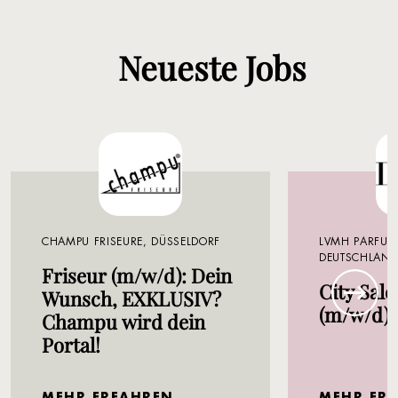
Neueste Jobs
CHAMPU FRISEURE, DÜSSELDORF
LVMH PARFUM
DEUTSCHLAND
Friseur (m/w/d): Dein
BERLIN
City Sale
Wunsch, EXKLUSIV?
(m/w/d)
Champu wird dein
Portal!
MEHR ERFAHREN
MEHR ER