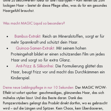
ohne zu beschweren! Ideal für alle Haartypen – vom feinen bis zum
lockigen Haar – bietet dir diese Pflege alles, was du für ein gesundes
Haargefühl brauchst.
Was macht MAGIC Liquid so besonders?
Bambus-Extrakt:
Reich an Mineralstoffen, sorgt er für
mehr Spannkraft und schützt dein Haar.
Quinoa-Samen-Extrakt:
Mit seinem hohen
Proteingehalt bildet er einen schützenden Film um jedes
Haar und sorgt so für extra Glanz.
Anti-Frizz & Silikonfrei:
Die Formulierung glättet das
Haar, beugt Frizz vor und macht das Durchkämmen ein
Kinderspiel.
Deine neue Lieblingspflege in nur 10 Sekunden:
Der MAGIC WOW-
Effekt ist sofort spürbar: geschmeidiges, glänzendes Haar, das sich
mühelos stylen lässt. Und das Beste daran: Dank des
Pumpzerstäubers gelangt das Produkt direkt dorthin, wo es gebraucht
wird – auf die Längen und Spitzen. Kein Chaos, kein Überdosieren,