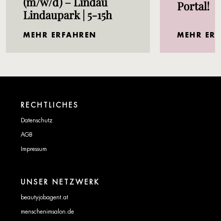
(m/w/d) – Lindau
Portal!
Lindaupark | 5-15h
MEHR ERFAHREN
MEHR ER
RECHTLICHES
Datenschutz
AGB
Impressum
UNSER NETZWERK
beautyjobagent.at
menschenimsalon.de