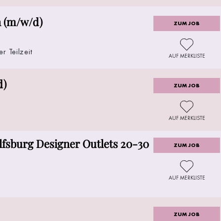
n (m/w/d)
ZUM JOB
er Teilzeit
AUF MERKLISTE
d)
ZUM JOB
AUF MERKLISTE
fsburg Designer Outlets 20-30
ZUM JOB
AUF MERKLISTE
ZUM JOB