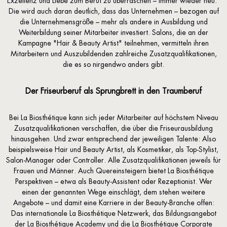
Exzellenz und Liebe zum Beruf zu überraschen – immer wieder neu."
Die wird auch daran deutlich, dass das Unternehmen – bezogen auf
die Unternehmensgröße – mehr als andere in Ausbildung und
Weiterbildung seiner Mitarbeiter investiert. Salons, die an der
Kampagne "Hair & Beauty Artist" teilnehmen, vermitteln ihren
Mitarbeitern und Auszubildenden zahlreiche Zusatzqualifikationen,
die es so nirgendwo anders gibt.
Der Friseurberuf als Sprungbrett in den Traumberuf
Bei La Biosthétique kann sich jeder Mitarbeiter auf höchstem Niveau
Zusatzqualifikationen verschaffen, die über die Friseurausbildung
hinausgehen. Und zwar entsprechend der jeweiligen Talente: Also
beispielsweise Hair und Beauty Artist, als Kosmetiker, als Top-Stylist,
Salon-Manager oder Controller. Alle Zusatzqualifikationen jeweils für
Frauen und Männer. Auch Quereinsteigern bietet La Biosthétique
Perspektiven – etwa als Beauty-Assistent oder Rezeptionist. Wer
einen der genannten Wege einschlägt, dem stehen weitere
Angebote – und damit eine Karriere in der Beauty-Branche offen:
Das internationale La Biosthétique Netzwerk, das Bildungsangebot
der La Biosthétique Academy und die La Biosthétique Corporate