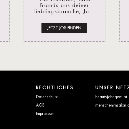
Brands aus deiner
Lieblingsbranche, Jobs
für jedes Karrierelevel
-
- alles, was super zu
JETZT JOB FINDEN
dir passt.
RECHTLICHES
UNSER NET
Datenschutz
beautyjobagent.at
AGB
menschenimsalon.
Impressum