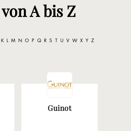
von A bis Z
K
L
M
N
O
P
Q
R
S
T
U
V
W
X
Y
Z
Guinot