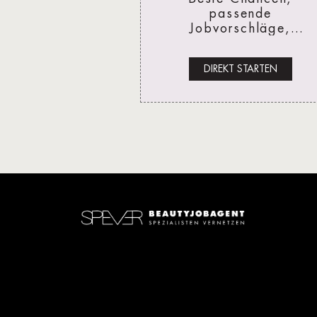
passende
Jobvorschläge,
Networking und
optimale Sichtbarkeit 
DIREKT STARTEN
einfach, schnell und
gratis.