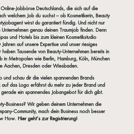
 Online-Jobbörse Deutschlands, die sich auf die
nach welchem Job du suchst – ob Kosmetikerin, Beauty
yjobagent wirst du garantiert fündig. Und nicht nur
on Unternehmen genau deinen Traumjob finden. Denn
pas und Hotels bis zum kleinen Kosmetikstudio
0 Jahren auf unsere Expertise und unser riesiges
r haben Tausende von Beauty-Unternehmen bereits in
 ob in Metropolen wie Berlin, Hamburg, Köln, München
 wie Aachen, Dresden oder Wiesbaden.
io und schau dir die vielen spannenden Brands
 auf das Logo erfährst du mehr zu jeder Brand und
t gerade ein spannendes Jobangebot für dich gibt.
auty-Business? Wir geben deinem Unternehmen die
ompany-Community, mach dein Business noch besser
now How.
Hier geht’s zur Registrierung!