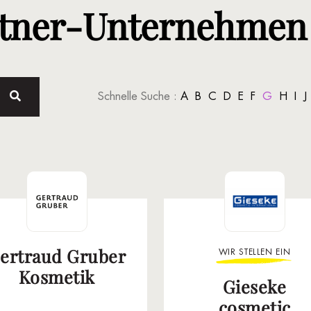
tner-Unternehmen 
Schnelle Suche :
A
B
C
D
E
F
G
H
I
J
ertraud Gruber
WIR STELLEN EIN
Kosmetik
Gieseke
cosmetic