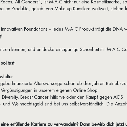
Races, All Genders", ist M·A·C nicht nur eine Kosmetikmarke, son
llen Produkte, geliebt von Make-up-Künstlern weltweit, stehen fü
n innovativen Foundations – jedes M·A·C Produkt trägt die DNA v
t.
renzen kennen, und entdecke einzigartige Schönheit mit M·A·C Co
olltest:
skultur
eitgeberfinanzierte Altersvorsorge schon ab drei Jahren Betriebszu
nd Vergünstigungen in unserem eigenen Online Shop
 Diversity, Breast Cancer Initiative oder den Kampf gegen AIDS
 und Weihnachtsgeld sind bei uns selbstverständlich. Die Anzah
n eine erfüllende Karriere zu verwandeln? Dann bewirb dich jetzt