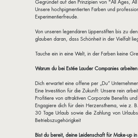
Gegründet auf den Prinzipien von "All Ages, All 
Unsere hochpigmentierten Farben und professione
Experimentierfreude.
Von unseren legendären Lippenstiften bis zu de
glauben daran, dass Schönheit in der Vielfalt lieg
Tauche ein in eine Welt, in der Farben keine G
Warum du bei Estée Lauder Companies arbeiten s
Dich erwartet eine offene per „Du“ Unternehmen
Eine Investition für die Zukunft: Unsere rein arb
Profitiere von attraktiven Corporate Benefits u
Engagiere dich für dein Herzensthema, wie z. B.
30 Tage Urlaub sowie die Zahlung von Urlaubs-
Betriebszugehörigkeit
Bist du bereit, deine Leidenschaft für Make-up i