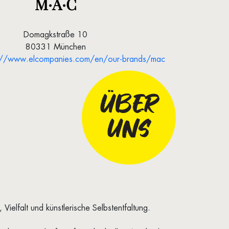
M·A·C
Domagkstraße 10
80331 München
s://www.elcompanies.com/en/our-brands/mac
ÜBER
UNS
ielfalt und künstlerische Selbstentfaltung.